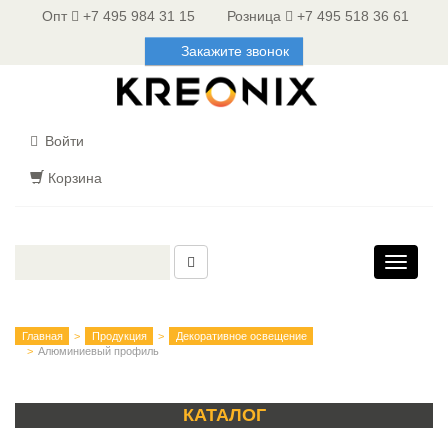
Опт
+7 495 984 31 15
Розница
+7 495 518 36 61
Закажите звонок
Войти
Корзина
Toggle
navigati
Главная
Продукция
Декоративное освещение
Алюминиевый профиль
КАТАЛОГ