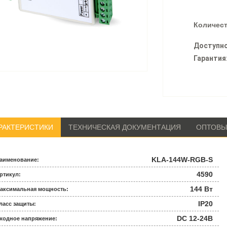
Количест
Доступно
Гарантия
РАКТЕРИСТИКИ
ТЕХНИЧЕСКАЯ ДОКУМЕНТАЦИЯ
ОПТОВЫ
KLA-144W-RGB-S
аименование:
4590
ртикул:
144 Вт
аксимальная мощность:
IP20
ласс защиты:
DC 12-24В
ходное напряжение: