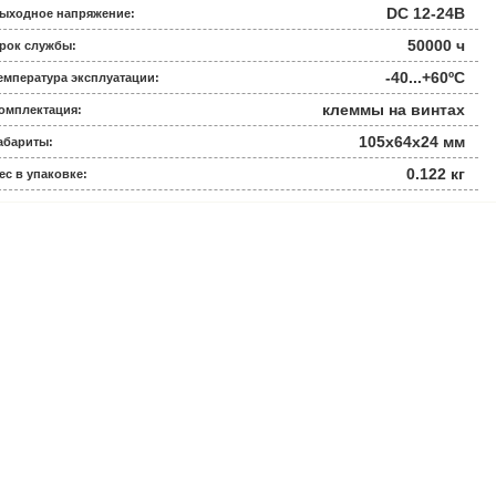
DC 12-24В
ыходное напряжение:
50000 ч
рок службы:
-40...+60ºС
емпература эксплуатации:
клеммы на винтах
омплектация:
105x64x24 мм
абариты:
0.122 кг
ес в упаковке: