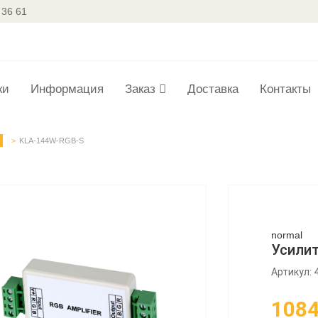
 36 61
ки
Информация
Заказ
Доставка
Контакты
KLA-144W-RGB-S
normal
Усилит
Артикул: 
108