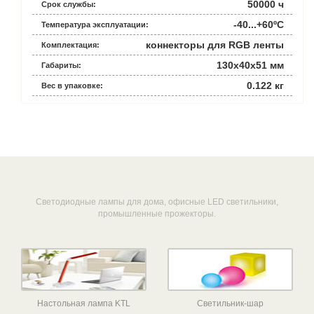
50000 ч
Срок службы:
-40...+60ºС
Температура эксплуатации:
коннекторы для RGB ленты
Комплектация:
130x40x51 мм
Габариты:
0.122 кг
Вес в упаковке:
Светодиодные лампы для дома, офисные LED светильники,
промышленные прожекторы.
Настольная лампа KTL
Светильник-шар