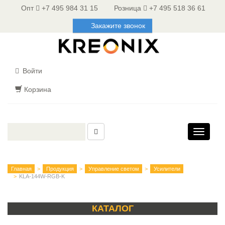
Опт
+7 495 984 31 15
Розница
+7 495 518 36 61
Закажите звонок
Войти
Корзина
Toggle
navigati
Главная
Продукция
Управление светом
Усилители
KLA-144W-RGB-K
КАТАЛОГ