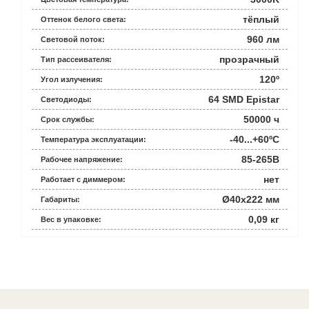
тёплый
Оттенок белого света:
960 лм
Световой поток:
прозрачный
Тип рассеивателя:
120º
Угол излучения:
64 SMD Epistar
Светодиоды:
50000 ч
Срок службы:
-40...+60ºС
Температура эксплуатации:
85-265В
Рабочее напряжение:
нет
Работает с диммером:
Ø40x222 мм
Габариты:
0,09 кг
Вес в упаковке: