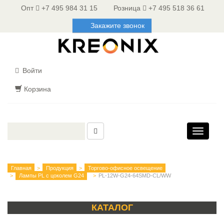
Опт
+7 495 984 31 15
Розница
+7 495 518 36 61
Закажите звонок
Войти
Корзина
Toggle
navigati
Главная
Продукция
Торгово-офисное освещение
Лампы PL с цоколем G24
PL-12W-G24-64SMD-CL/WW
КАТАЛОГ