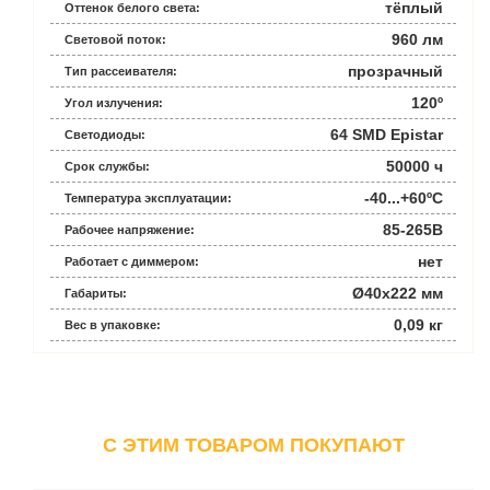
тёплый
Оттенок белого света:
960 лм
Световой поток:
прозрачный
Тип рассеивателя:
120º
Угол излучения:
64 SMD Epistar
Светодиоды:
50000 ч
Срок службы:
-40...+60ºС
Температура эксплуатации:
85-265В
Рабочее напряжение:
нет
Работает с диммером:
Ø40x222 мм
Габариты:
0,09 кг
Вес в упаковке:
C ЭТИМ ТОВАРОМ ПОКУПАЮТ