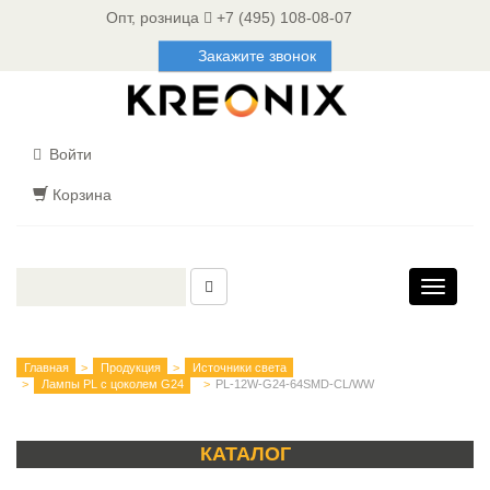
Опт, розница
+7 (495) 108-08-07
Закажите звонок
Войти
Корзина
Toggle
navigati
Главная
Продукция
Источники света
Лампы PL с цоколем G24
PL-12W-G24-64SMD-CL/WW
КАТАЛОГ