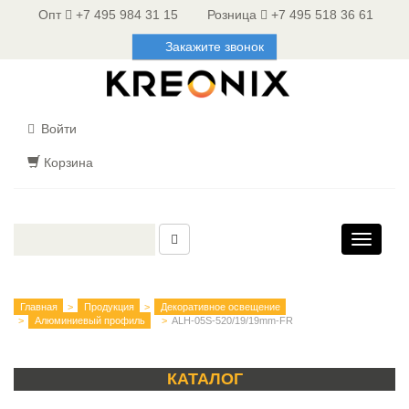
Опт
+7 495 984 31 15
Розница
+7 495 518 36 61
Закажите звонок
Войти
Корзина
Toggle
navigati
Главная
Продукция
Декоративное освещение
Алюминиевый профиль
ALH-05S-520/19/19mm-FR
КАТАЛОГ