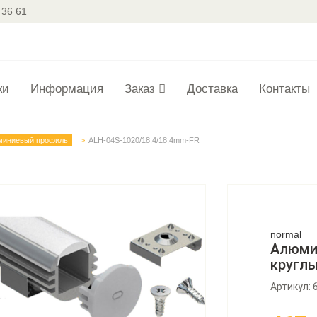
 36 61
ки
Информация
Заказ
Доставка
Контакты
миниевый профиль
ALH-04S-1020/18,4/18,4mm-FR
normal
Алюми
кругл
Артикул: 