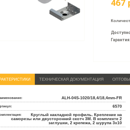
467
Количест
Доступно
Гарантия
РАКТЕРИСТИКИ
ТЕХНИЧЕСКАЯ ДОКУМЕНТАЦИЯ
ОПТОВЫ
ALH-04S-1020/18,4/18,4mm-FR
аименование:
6570
ртикул:
Круглый накладной профиль. Крепление на
омплектация:
саморезы или двусторонний скотч 3М. В комплекте 2
заглушки, 2 крепежа, 2 шурупа 3х10