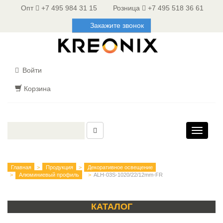
Опт
+7 495 984 31 15
Розница
+7 495 518 36 61
Закажите звонок
Войти
Корзина
Toggle
navigati
Главная
Продукция
Декоративное освещение
Алюминиевый профиль
ALH-03S-1020/22/12mm-FR
КАТАЛОГ