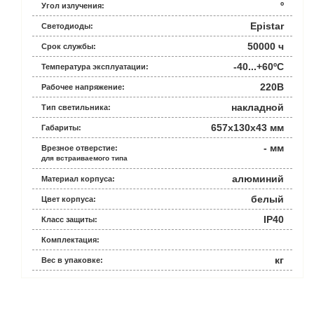
º
Угол излучения:
Epistar
Светодиоды:
50000 ч
Срок службы:
-40...+60ºС
Температура эксплуатации:
220В
Рабочее напряжение:
накладной
Тип светильника:
657x130x43 мм
Габариты:
- мм
Врезное отверстие:
для встраиваемого типа
алюминий
Материал корпуса:
белый
Цвет корпуса:
IP40
Класс защиты:
Комплектация:
кг
Вес в упаковке: