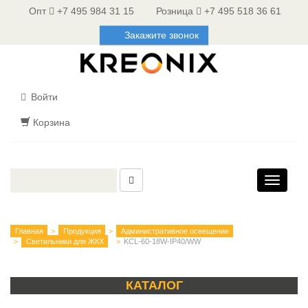
Опт
+7 495 984 31 15
Розница
+7 495 518 36 61
Закажите звонок
Войти
Корзина
Toggle
navigati
Главная
Продукция
Административное освещение
Светильники для ЖКХ
KCL-60-18W-IP40/WW
КАТАЛОГ