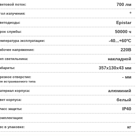
700 лм
ветовой поток:
º
гол излучения:
Epistar
ветодиоды:
50000 ч
рок службы:
-40...+60ºС
емпература эксплуатации:
220В
абочее напряжение:
накладной
ип светильника:
357x130x43 мм
абариты:
- мм
резное отверстие:
ля встраиваемого типа
алюминий
атериал корпуса:
белый
вет корпуса:
IP40
ласс защиты:
омплектация:
кг
ес в упаковке: