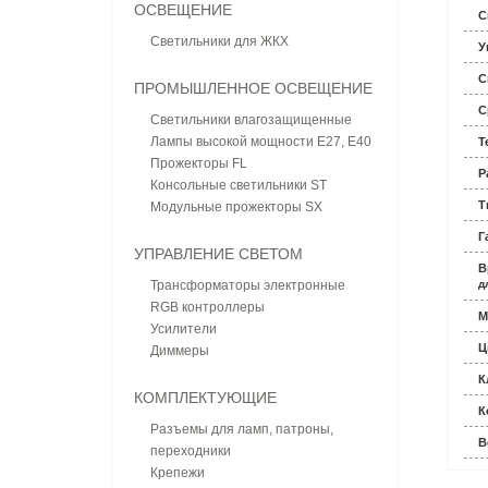
ОСВЕЩЕНИЕ
С
Светильники для ЖКХ
У
С
ПРОМЫШЛЕННОЕ ОСВЕЩЕНИЕ
С
Светильники влагозащищенные
Лампы высокой мощности E27, E40
Т
Прожекторы FL
Р
Консольные светильники ST
Т
Модульные прожекторы SX
Г
УПРАВЛЕНИЕ СВЕТОМ
В
Трансформаторы электронные
д
RGB контроллеры
М
Усилители
Ц
Диммеры
К
КОМПЛЕКТУЮЩИЕ
К
Разъемы для ламп, патроны,
В
переходники
Крепежи