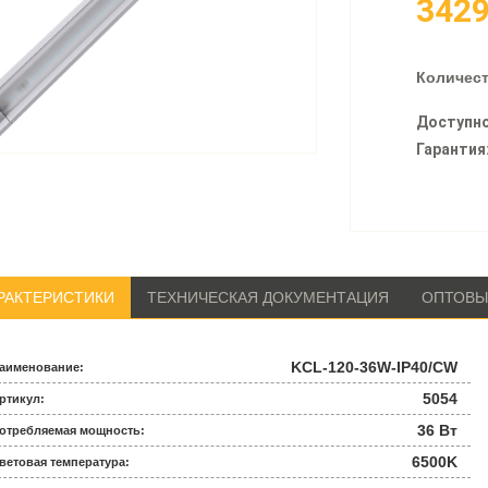
342
Количест
Доступно
Гарантия
РАКТЕРИСТИКИ
ТЕХНИЧЕСКАЯ ДОКУМЕНТАЦИЯ
ОПТОВЫ
KCL-120-36W-IP40/CW
аименование:
5054
ртикул:
36 Вт
отребляемая мощность:
6500K
ветовая температура: