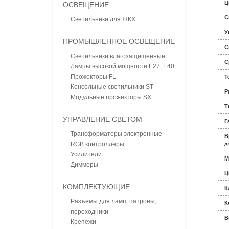
Ц
ОСВЕЩЕНИЕ
С
Светильники для ЖКХ
У
ПРОМЫШЛЕННОЕ ОСВЕЩЕНИЕ
С
Светильники влагозащищенные
С
Лампы высокой мощности E27, E40
Прожекторы FL
Т
Консольные светильники ST
Р
Модульные прожекторы SX
Т
УПРАВЛЕНИЕ СВЕТОМ
Г
Трансформаторы электронные
В
RGB контроллеры
д
Усилители
М
Диммеры
Ц
КОМПЛЕКТУЮЩИЕ
К
Разъемы для ламп, патроны,
К
переходники
В
Крепежи