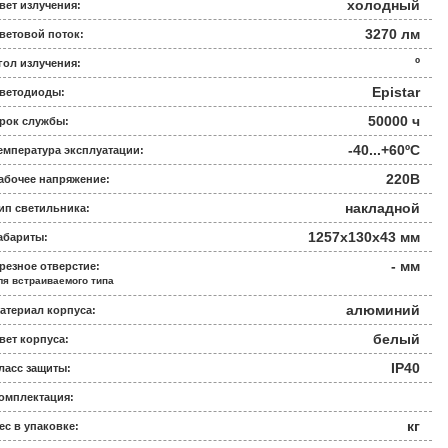
холодный
вет излучения:
3270 лм
ветовой поток:
º
гол излучения:
Epistar
ветодиоды:
50000 ч
рок службы:
-40...+60ºС
емпература эксплуатации:
220В
абочее напряжение:
накладной
ип светильника:
1257x130x43 мм
абариты:
- мм
резное отверстие:
ля встраиваемого типа
алюминий
атериал корпуса:
белый
вет корпуса:
IP40
ласс защиты:
омплектация:
кг
ес в упаковке: